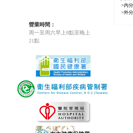
>內
>外
營業時間：
周一至周六早上8點至晚上
21點