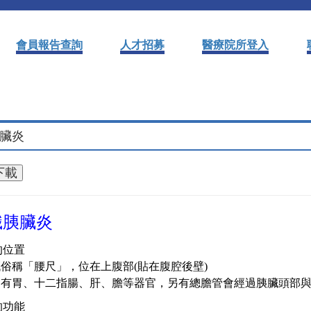
會員報告查詢
人才招募
醫療院所登入
臟炎
識胰臟炎
的位置
臟俗稱「腰尺」，位在上腹部(貼在腹腔後壁)
近有胃、十二指腸、肝、膽等器官，另有總膽管會經過胰臟頭部
的功能