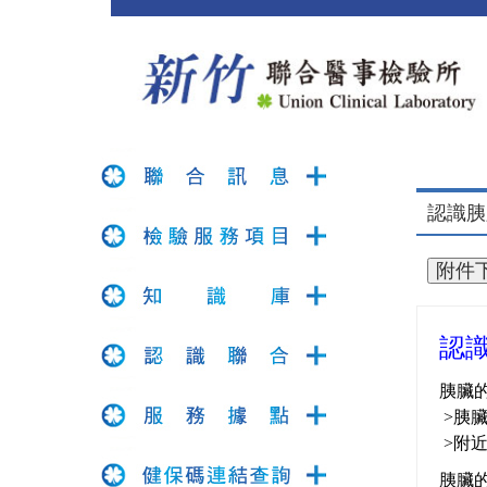
認識胰
認
胰臟
>胰
>附
胰臟