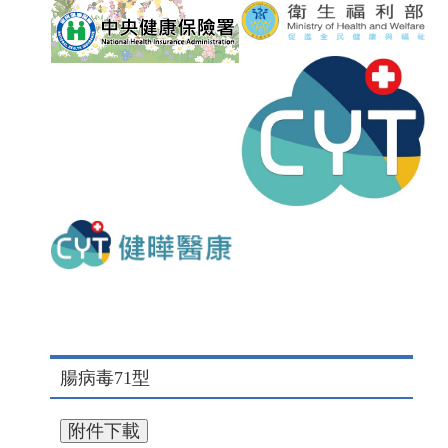
腸病毒71型