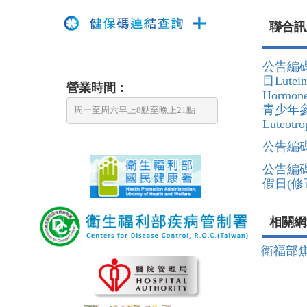
聯合
公告編碼
目Lute
營業時間：
Horm
青少年參考
周一至周六早上8點至晚上21點
Luteo
公告編碼：
公告編碼
假日(修正
相關網
衛福部